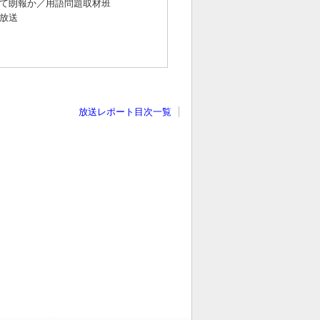
して朗報か／用語問題取材班
本放送
放送レポート目次一覧