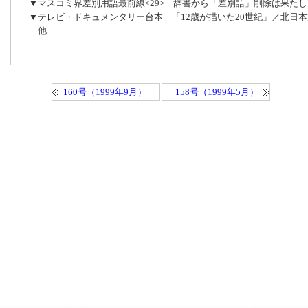
▼マスコミ界差別用語最前線<29> 辞書から「差別語」削除は果た
▼テレビ・ドキュメンタリー台本 「12歳が描いた20世紀」／北日
他
160号（1999年9月）
158号（1999年5月）