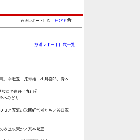
放送レポート目次
<
HOME
放送レポート目次一覧
田慧、辛淑玉、原寿雄、柳川喜郎、青木
民放連の責任／丸山昇
鈴木みどり
きＯＢと五流の球団経営者たち／谷口源
法の次は改憲か／茶本繁正