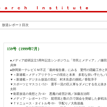
放送レポート目次
159号（1999年7月）
●メディア総研設立5周年記念シンポジウム「市民とメディア」／鎌
貞伸
●静岡第一テレビＣＭ不正「最終報告書」にみる 驚愕の隠蔽工作と
▼＜新連載＞メディアリテラシーの現在と未来 多彩な担い手たち／
▼＜新連載＞デジタル放送の世紀 村木良彦の挑戦／香取淳子
▼スポーツとマスコミ<52> 選手一流の巨人軍をダメにする生え抜
太郎
▼衛星放送の発想と力<4> 悪魔の経営計画／加藤吉治郎
▼メディア・レポート<75> 屁理屈と数の力で国会を突破した参戦
▼ＴＶニュース・タイトル考<9> 字配り／大島規義