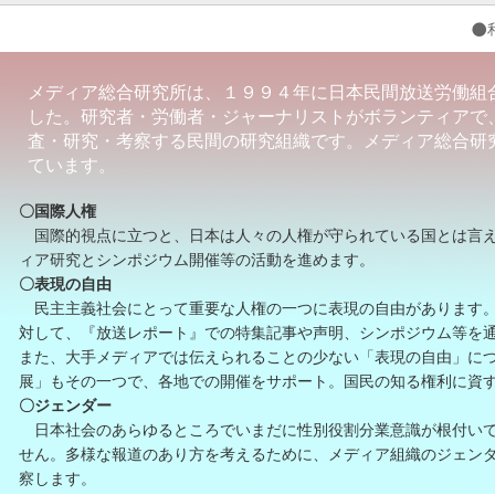
メディア総合研究所は、１９９４年に日本民間放送労働組
した。研究者・労働者・ジャーナリストがボランティアで
査・研究・考察する民間の研究組織です。メディア総合研
ています。
〇国際人権
国際的視点に立つと、日本は人々の人権が守られている国とは言え
ィア研究とシンポジウム開催等の活動を進めます。
〇表現の自由
民主主義社会にとって重要な人権の一つに表現の自由があります。
対して、『放送レポート』での特集記事や声明、シンポジウム等を
また、大手メディアでは伝えられることの少ない「表現の自由」に
展」もその一つで、各地での開催をサポート。国民の知る権利に資
〇ジェンダー
日本社会のあらゆるところでいまだに性別役割分業意識が根付いて
せん。多様な報道のあり方を考えるために、メディア組織のジェン
察します。