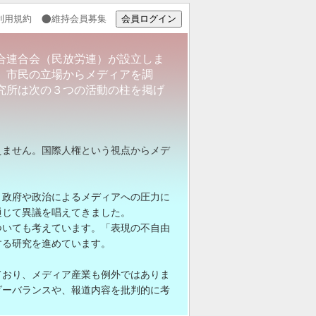
利用規約
維持会員募集
会員ログイン
合連合会（民放労連）が設立しま
、市民の立場からメディアを調
究所は次の３つの活動の柱を掲げ
ません。国際人権という視点からメデ
政府や政治によるメディアへの圧力に
通じて異議を唱えてきました。
ついても考えています。「表現の不自由
する研究を進めています。
おり、メディア産業も例外ではありま
ダーバランスや、報道内容を批判的に考